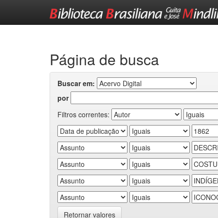
Skip
navigation
Página de busca
Buscar em:
por
Filtros correntes:
Retornar valores