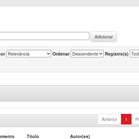
por
Ordenar
Registro(s)
Anterior
1
P
umento
Título
Autor(es)