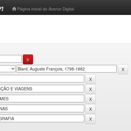
-->
Página inicial do Acervo Digital