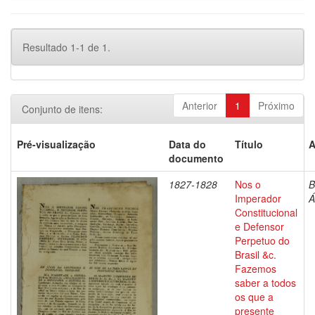
Resultado 1-1 de 1.
Anterior
1
Próximo
Conjunto de itens:
Pré-visualização
Data do
Título
A
documento
1827-1828
Nos o
B
Imperador
Á
Constitucional
e Defensor
Perpetuo do
Brasil &c.
Fazemos
saber a todos
os que a
presente