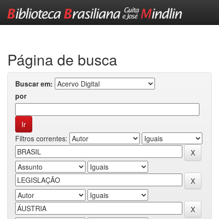
Skip
navigation
Página de busca
Buscar em:
por
Filtros correntes: