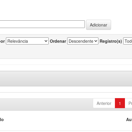
por
Ordenar
Registro(s)
Anterior
1
P
lo
Au