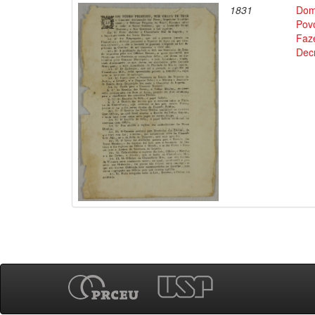
1831
Dom
Povo
Faz
Decr