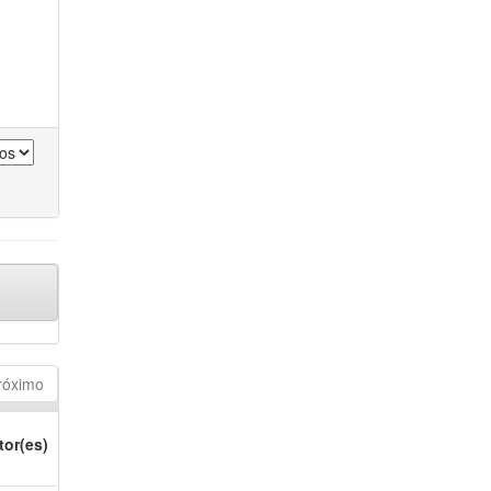
róximo
tor(es)