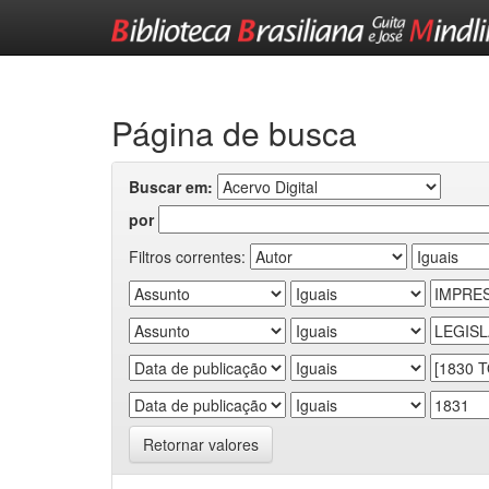
Skip
navigation
Página de busca
Buscar em:
por
Filtros correntes:
Retornar valores