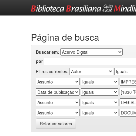
Skip
navigation
Página de busca
Buscar em:
por
Filtros correntes:
Retornar valores