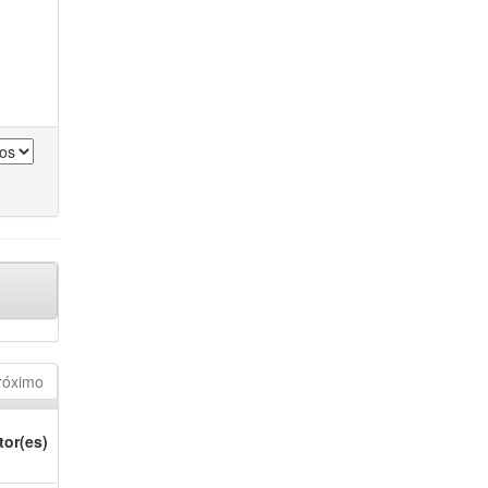
róximo
tor(es)