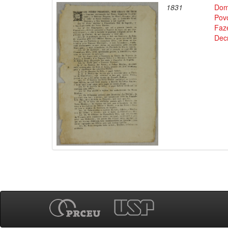
1831
Dom
Povo
Faz
Decr