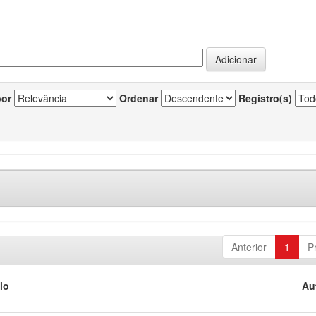
por
Ordenar
Registro(s)
Anterior
1
P
lo
Au