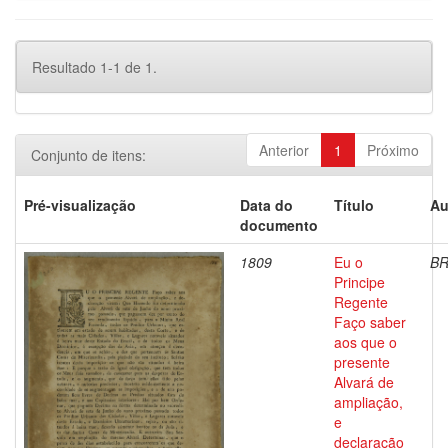
Resultado 1-1 de 1.
Anterior
1
Próximo
Conjunto de itens:
Pré-visualização
Data do
Título
Au
documento
1809
Eu o
BR
Principe
Regente
Faço saber
aos que o
presente
Alvará de
ampliação,
e
declaração