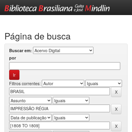
Skip
navigation
Página de busca
Buscar em:
por
Filtros correntes: