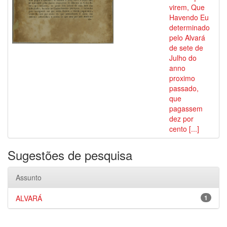
virem, Que
Havendo Eu
determinado
pelo Alvará
de sete de
Julho do
anno
proximo
passado,
que
pagassem
dez por
cento [...]
Sugestões de pesquisa
Assunto
ALVARÁ
1