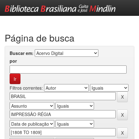
Skip
navigation
Página de busca
Buscar em:
por
Filtros correntes: