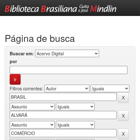
Skip
navigation
Página de busca
Buscar em:
por
Filtros correntes: