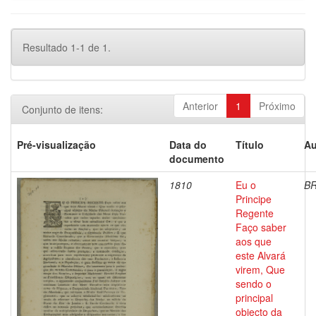
Resultado 1-1 de 1.
Anterior
1
Próximo
Conjunto de itens:
Pré-visualização
Data do
Título
Au
documento
1810
Eu o
BR
Principe
Regente
Faço saber
aos que
este Alvará
virem, Que
sendo o
principal
objecto da