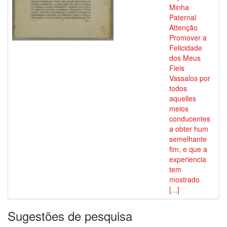
Minha
Paternal
Attenção
Promover a
Felicidade
dos Meus
Fieis
Vassalos por
todos
aquelles
meios
conducentes
a obter hum
semelhante
fim, e que a
experiencia
tem
mostrado
[...]
Sugestões de pesquisa