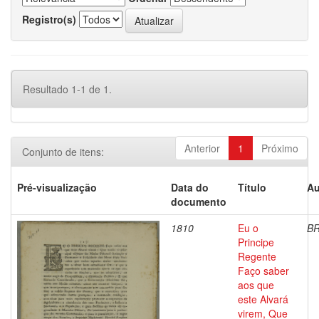
Registro(s)
Resultado 1-1 de 1.
Anterior
1
Próximo
Conjunto de itens:
Pré-visualização
Data do
Título
Au
documento
1810
Eu o
BR
Principe
Regente
Faço saber
aos que
este Alvará
virem, Que