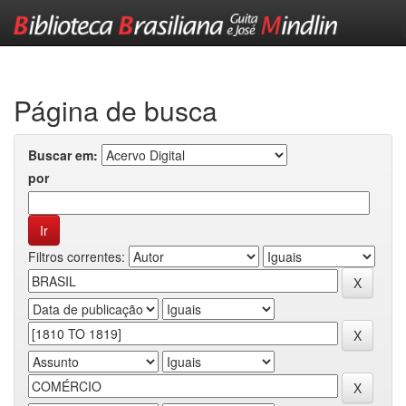
Skip
navigation
Página de busca
Buscar em:
por
Filtros correntes: