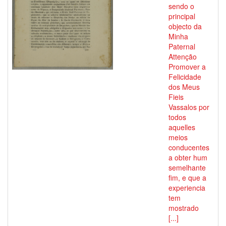
sendo o
principal
objecto da
Minha
Paternal
Attenção
Promover a
Felicidade
dos Meus
Fieis
Vassalos por
todos
aquelles
meios
conducentes
a obter hum
semelhante
fim, e que a
experiencia
tem
mostrado
[...]