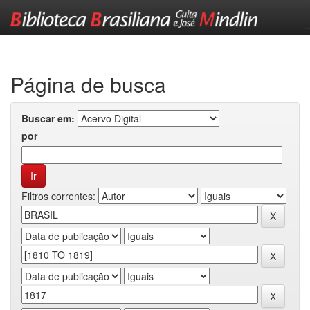
Skip
navigation
Página de busca
Buscar em:
por
Filtros correntes: