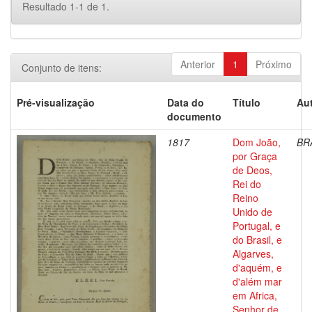
Resultado 1-1 de 1.
Anterior
1
Próximo
Conjunto de itens:
Pré-visualização
Data do
Título
Aut
documento
1817
Dom João,
BR
por Graça
de Deos,
Rei do
Reino
Unido de
Portugal, e
do Brasil, e
Algarves,
d'aquém, e
d'além mar
em Africa,
Senhor de