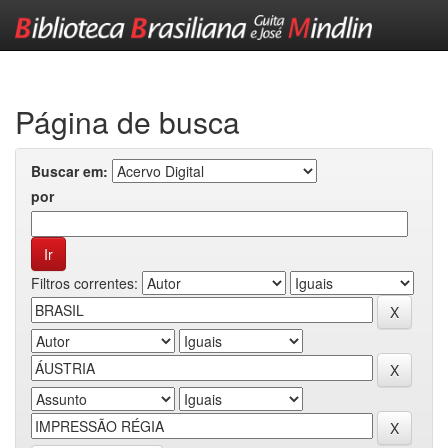
Skip
navigation
Página de busca
Buscar em:
por
Filtros correntes: