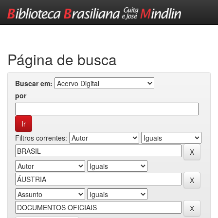
Skip
navigation
Página de busca
Buscar em:
por
Filtros correntes: