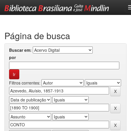
Skip
navigation
Página de busca
Buscar em:
por
Filtros correntes: