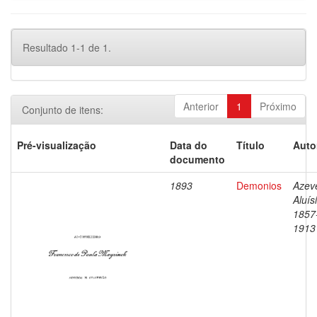
Resultado 1-1 de 1.
Anterior
1
Próximo
Conjunto de itens:
Pré-visualização
Data do
Título
Auto
documento
1893
Demonios
Azev
Aluís
1857
1913