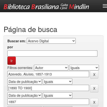
Skip
navigation
Página de busca
Buscar em:
por
Filtros correntes: