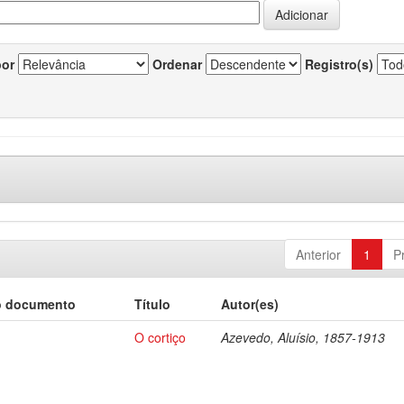
por
Ordenar
Registro(s)
Anterior
1
P
o documento
Título
Autor(es)
O cortiço
Azevedo, Aluísio, 1857-1913