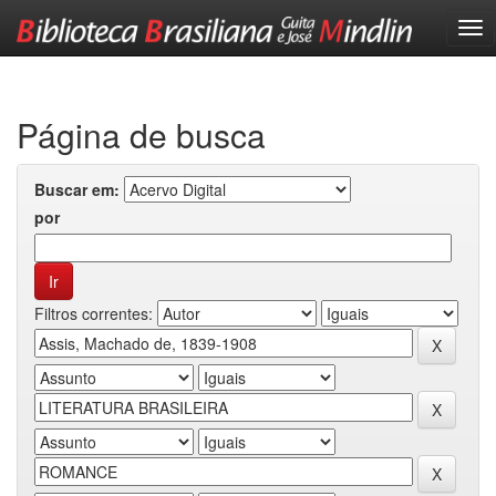
Skip
navigation
Página de busca
Buscar em:
por
Filtros correntes: