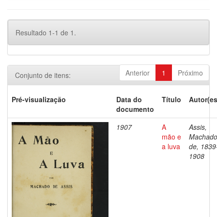
Resultado 1-1 de 1.
Anterior
1
Próximo
Conjunto de itens:
Pré-visualização
Data do
Título
Autor(es
documento
1907
A
Assis,
mão e
Machad
a luva
de, 1839
1908