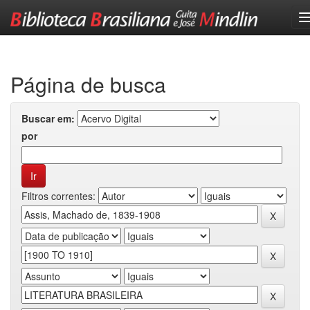
Skip
navigation
Página de busca
Buscar em:
por
Filtros correntes: