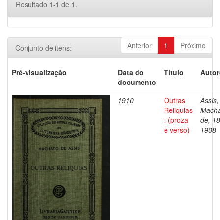
Resultado 1-1 de 1.
Anterior
1
Próximo
Conjunto de itens:
Pré-visualização
Data do
Título
Autor
documento
1910
Outras
Assis,
Reliquias
Mach
: (proza
de, 1
e verso)
1908