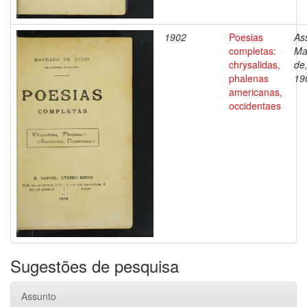
1902
Poesias
Ass
completas:
Ma
chrysalidas,
de
phalenas
19
americanas,
occidentaes
Sugestões de pesquisa
Assunto