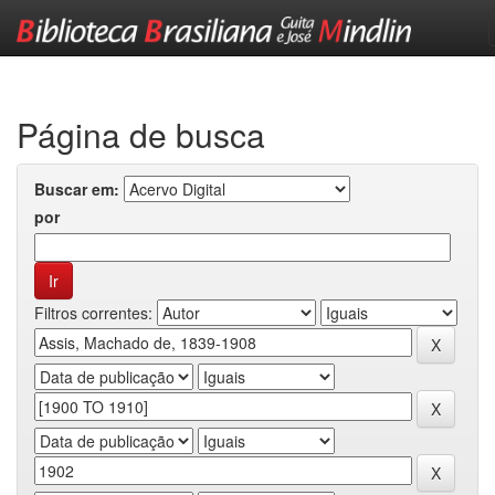
Skip
navigation
Página de busca
Buscar em:
por
Filtros correntes: