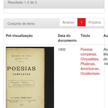
Resultado 1-2 de 2.
Anterior
1
Próximo
Conjunto de itens:
Pré-visualização
Data do
Título
Au
documento
1902
Poesias
Ass
completas.
Ma
Chrysalidas,
de
Phalenas,
19
Americanas,
Occidentaes