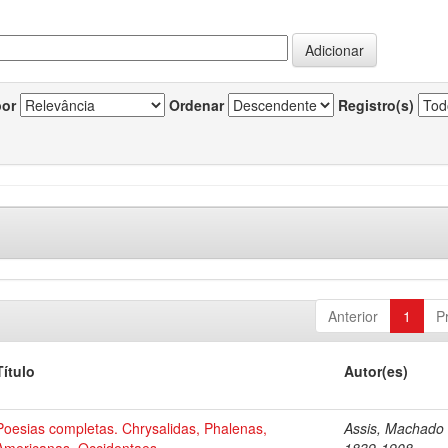
por
Ordenar
Registro(s)
Anterior
1
P
Título
Autor(es)
Poesias completas. Chrysalidas, Phalenas,
Assis, Machado 