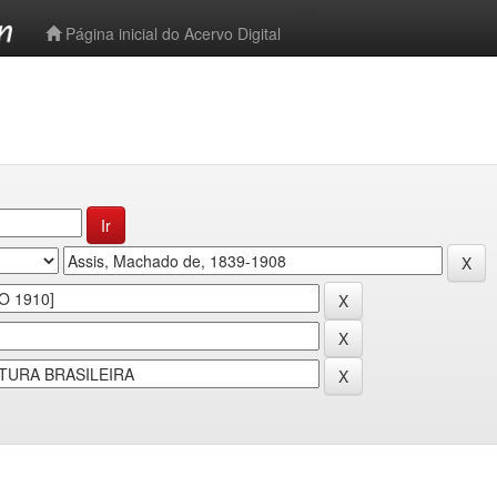
-->
Página inicial do Acervo Digital