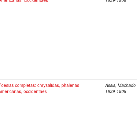
Americanas, Occidentaes
1839-1908
Poesias completas: chrysalidas, phalenas
Assis, Machado 
americanas, occidentaes
1839-1908