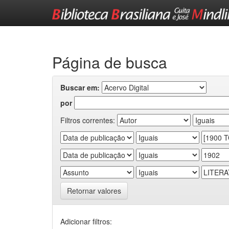
Skip
navigation
Página de busca
Buscar em:
por
Filtros correntes:
Retornar valores
Adicionar filtros: