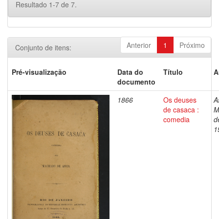
Resultado 1-7 de 7.
Anterior
1
Próximo
Conjunto de itens:
Pré-visualização
Data do
Título
A
documento
1866
Os deuses
A
de casaca :
M
comedia
d
1