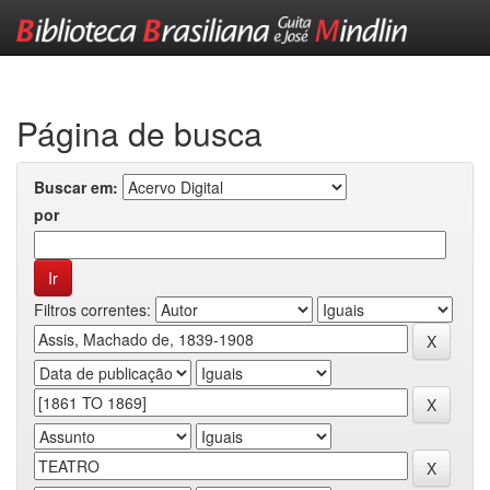
Skip
navigation
Página de busca
Buscar em:
por
Filtros correntes: