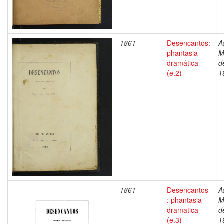
1861
Desencantos:
A
phantasia
M
dramática
d
(e.2)
1
1861
Desencantos
A
: phantasia
M
dramatica
d
(e.3)
1