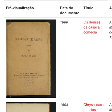
Pré-visualização
Data do
Título
A
documento
1866
Os deuses
A
de casaca :
M
comedia
d
1
1864
Chrysalidas :
A
poesias
M