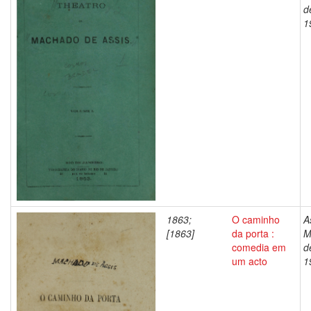
d
1
1863;
O caminho
A
[1863]
da porta :
M
comedia em
d
um acto
1