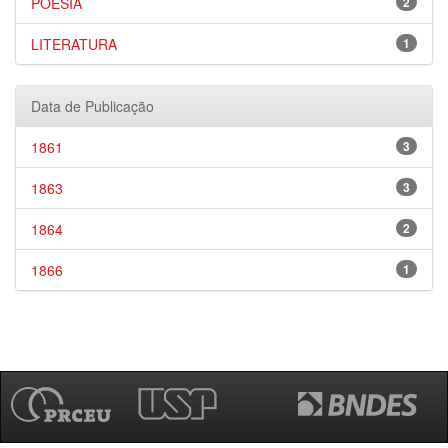
POESIA
2
LITERATURA
1
Data de Publicação
1861
3
1863
3
1864
2
1866
1