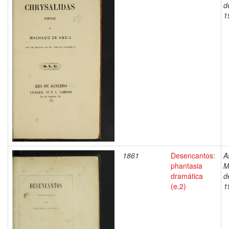
d
1
1861
Desencantos:
A
phantasia
M
dramática
d
(e.2)
1