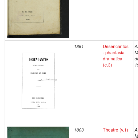
1861
Desencantos
A
: phantasia
M
dramatica
d
(e.3)
1
1863
Theatro (v.1)
A
M