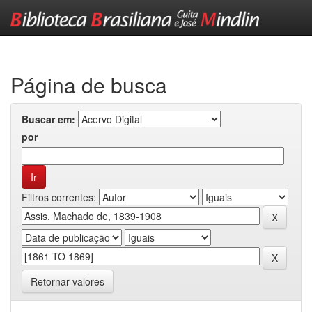
Skip
navigation
Página de busca
Buscar em:
por
Filtros correntes:
Retornar valores