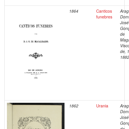
1864
Canticos
Arag
funebres
Dom
José
Gonç
de
Maga
Visc
de, 
188
1862
Urania
Arag
Dom
José
Gonç
de