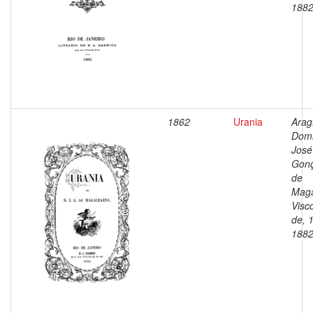
188
1862
Urania
Arag
Dom
José
Gonç
de
Maga
Visc
de, 
188