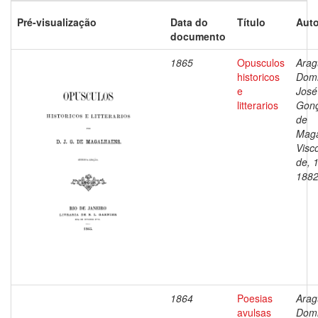
Pré-visualização
Data do
Título
Auto
documento
1865
Opusculos
Arag
historicos
Dom
e
José
litterarios
Gonç
de
Maga
Visc
de, 
188
1864
Poesias
Arag
avulsas
Dom