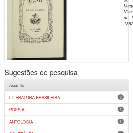
Maga
Visc
de, 
188
Sugestões de pesquisa
Assunto
LITERATURA BRASILEIRA
5
POESIA
4
ANTOLOGIA
1