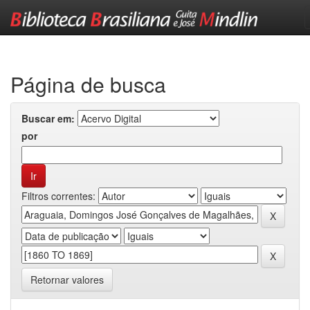
Skip
navigation
Página de busca
Buscar em:
por
Filtros correntes:
Retornar valores