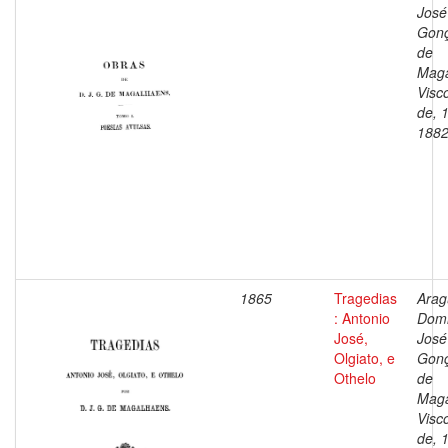
José
Gonç
de
Maga
Visc
de, 
188
1865
Tragedias
Arag
: Antonio
Dom
José,
José
Olgiato, e
Gonç
Othelo
de
Maga
Visc
de, 