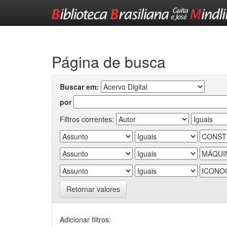
Skip
navigation
Página de busca
Buscar em:
por
Filtros correntes:
Retornar valores
Adicionar filtros: