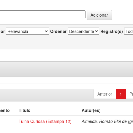
por
Ordenar
Registro(s)
Anterior
1
P
mento
Título
Autor(es)
Tulha Curiosa (Estampa 12)
Almeida, Romão Elói de (gr