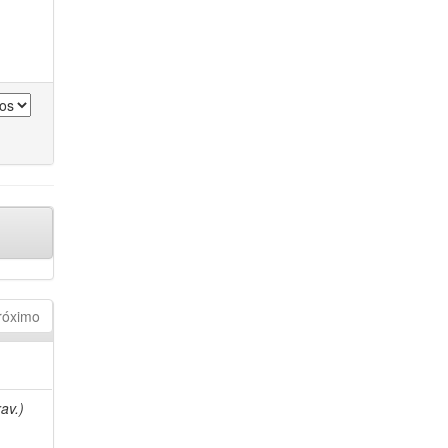
róximo
av.)