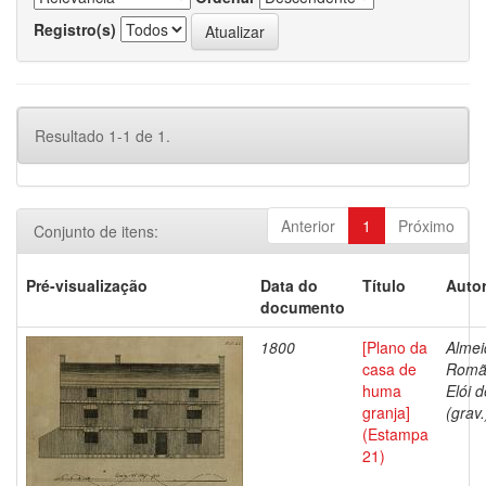
Registro(s)
Resultado 1-1 de 1.
Anterior
1
Próximo
Conjunto de itens:
Pré-visualização
Data do
Título
Autor
documento
1800
[Plano da
Almei
casa de
Romã
huma
Elói d
granja]
(grav.
(Estampa
21)