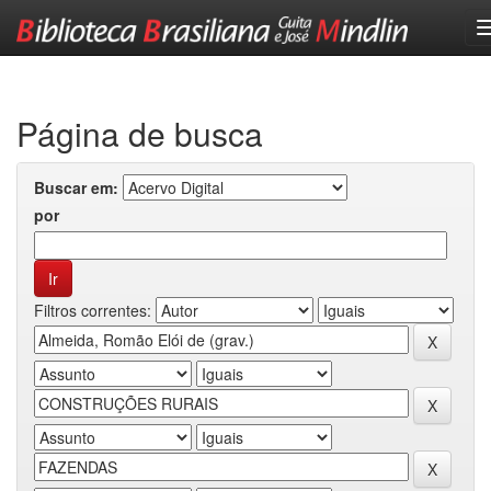
Skip
navigation
Página de busca
Buscar em:
por
Filtros correntes: