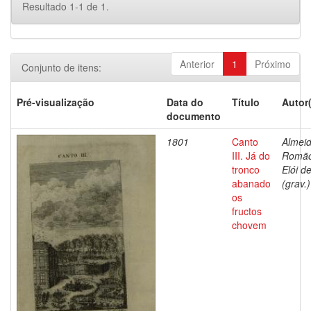
Resultado 1-1 de 1.
Anterior
1
Próximo
Conjunto de itens:
Pré-visualização
Data do
Título
Autor
documento
1801
Canto
Almeid
III. Já do
Romã
tronco
Elói d
abanado
(grav.)
os
fructos
chovem