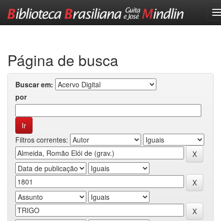
Skip
navigation
Página de busca
Buscar em:
por
Filtros correntes: