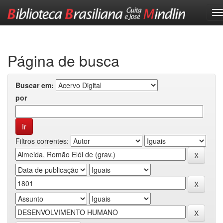
Skip
navigation
Página de busca
Buscar em:
por
Filtros correntes: