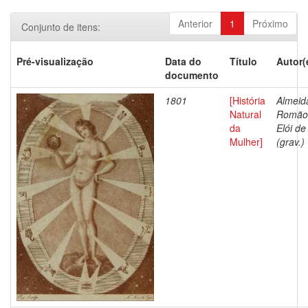
Anterior
1
Próximo
Conjunto de itens:
Pré-visualização
Data do
Título
Autor(
documento
1801
[História
Almeid
Natural
Romão
da
Elói de
Mulher]
(grav.)