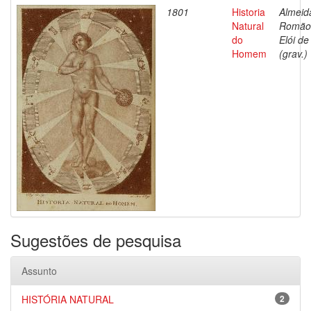
1801
Historia
Almeid
Natural
Romão
do
Elói de
Homem
(grav.)
Sugestões de pesquisa
Assunto
HISTÓRIA NATURAL
2