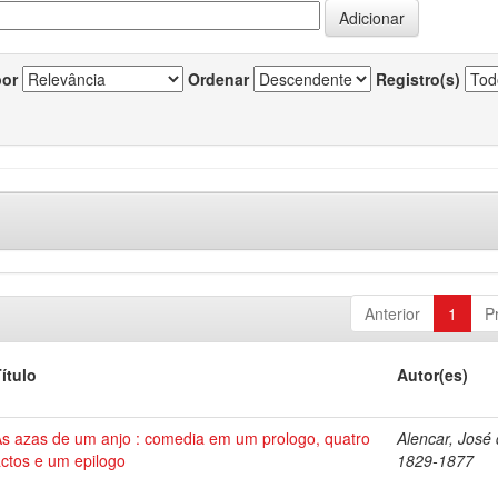
por
Ordenar
Registro(s)
Anterior
1
P
ítulo
Autor(es)
As azas de um anjo : comedia em um prologo, quatro
Alencar, José 
ctos e um epilogo
1829-1877