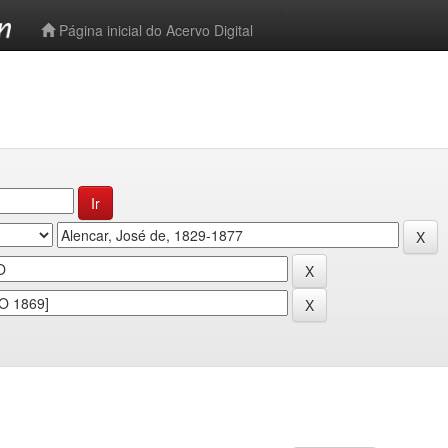
-->
Página inicial do Acervo Digital