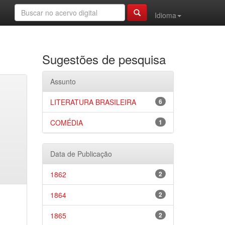
Idioma
Sugestões de pesquisa
Assunto
LITERATURA BRASILEIRA
6
COMÉDIA
1
Data de Publicação
1862
2
1864
2
1865
2