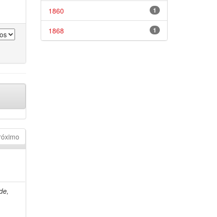
1860
1
1868
1
róximo
de,