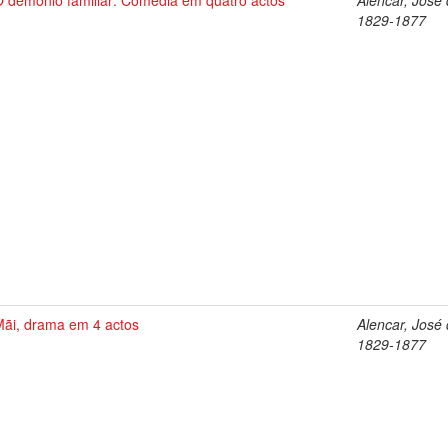
O demonio familiar: Comédia em quatro actos
Alencar, José 
1829-1877
Mãi, drama em 4 actos
Alencar, José 
1829-1877