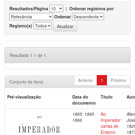
Resultados/Página
|
Ordenar registros por
Ordenar
Registro(s)
Resultado 1-1 de 1.
Anterior
1
Próximo
Conjunto de itens:
Pré-visualização
Data do
Título
Aut
documento
1865; 1865-
Ao
Alen
1866
Imperador:
José
cartas de
182
Erasmo
187