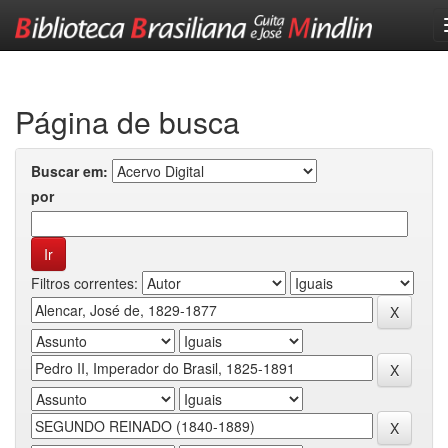
Skip
navigation
Página de busca
Buscar em:
por
Filtros correntes: