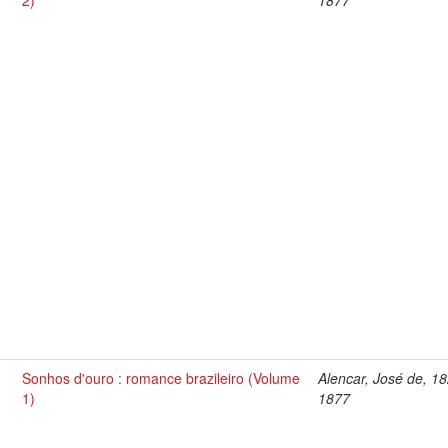
2)
1877
Sonhos d'ouro : romance brazileiro (Volume
Alencar, José de, 1
1)
1877