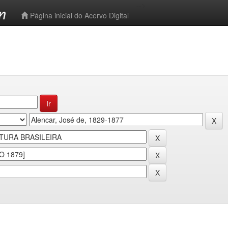
-->
Página inicial do Acervo Digital