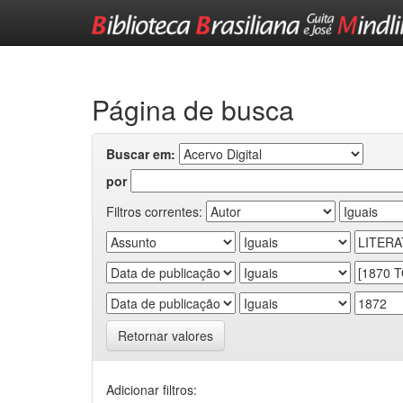
Skip
navigation
Página de busca
Buscar em:
por
Filtros correntes:
Retornar valores
Adicionar filtros: