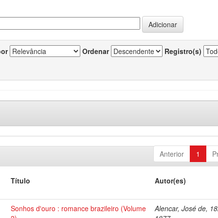
por
Ordenar
Registro(s)
Anterior
1
P
Título
Autor(es)
Sonhos d'ouro : romance brazileiro (Volume
Alencar, José de, 1