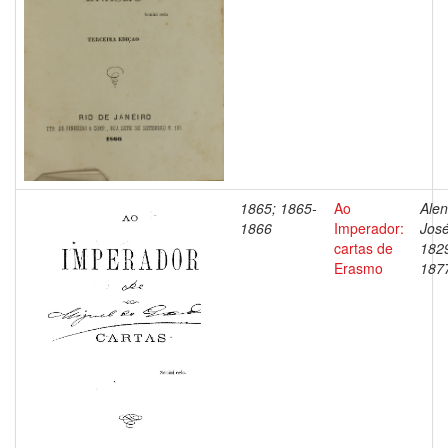
1865; 1865-
Ao
Alen
1866
Imperador:
José
cartas de
182
Erasmo
187