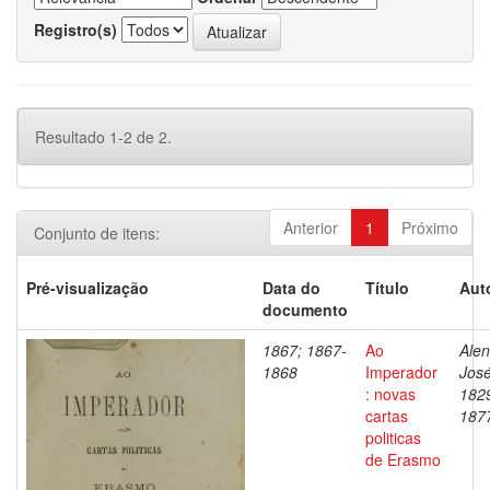
Registro(s)
Resultado 1-2 de 2.
Anterior
1
Próximo
Conjunto de itens:
Pré-visualização
Data do
Título
Aut
documento
1867; 1867-
Ao
Alen
1868
Imperador
José
: novas
182
cartas
187
politicas
de Erasmo