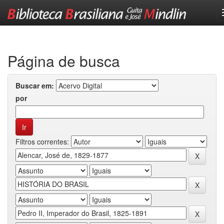
Skip
navigation
Página de busca
Buscar em:
por
Filtros correntes: