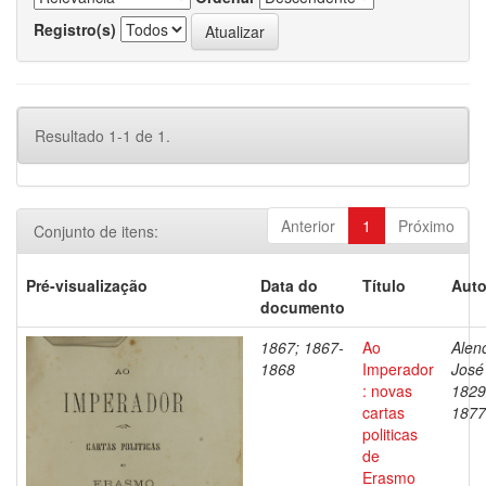
Registro(s)
Resultado 1-1 de 1.
Anterior
1
Próximo
Conjunto de itens:
Pré-visualização
Data do
Título
Auto
documento
1867; 1867-
Ao
Alenc
1868
Imperador
José
: novas
1829
cartas
1877
politicas
de
Erasmo