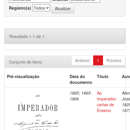
Registro(s)
Resultado 1-1 de 1.
Anterior
1
Próximo
Conjunto de itens:
Pré-visualização
Data do
Título
Aut
documento
1865; 1865-
Ao
Alen
1866
Imperador:
José
cartas de
182
Erasmo
187