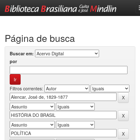
Skip
navigation
Página de busca
Buscar em:
por
Filtros correntes: