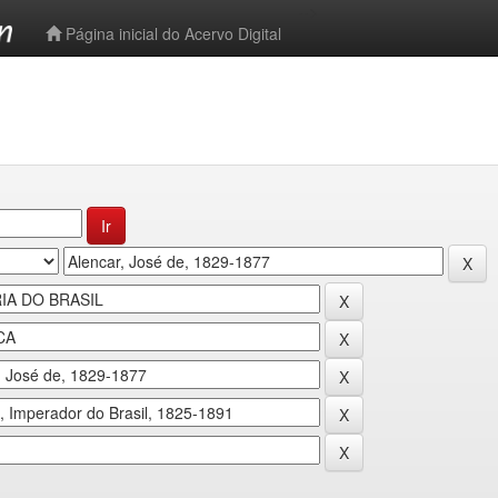
-->
Página inicial do Acervo Digital