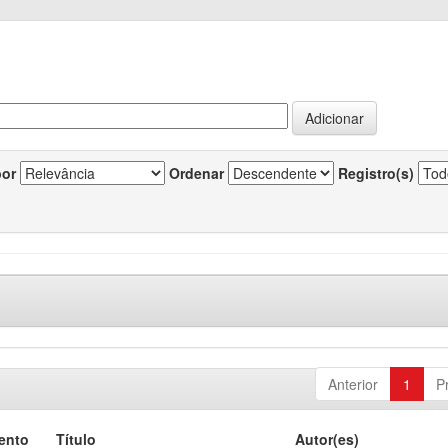
por
Ordenar
Registro(s)
Anterior
1
P
ento
Título
Autor(es)