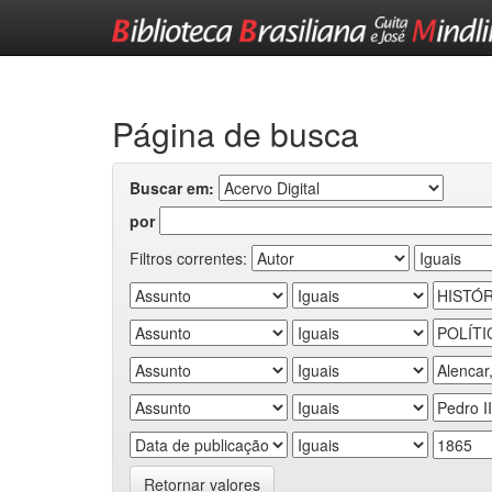
Skip
navigation
Página de busca
Buscar em:
por
Filtros correntes:
Retornar valores