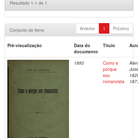
Resultado 1-1 de 1.
Anterior
1
Próximo
Conjunto de itens:
Pré-visualização
Data do
Título
Aut
documento
1893
Como e
Alen
porque
José
sou
182
romancista
187