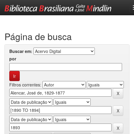
Skip
navigation
Página de busca
Buscar em:
por
Filtros correntes: