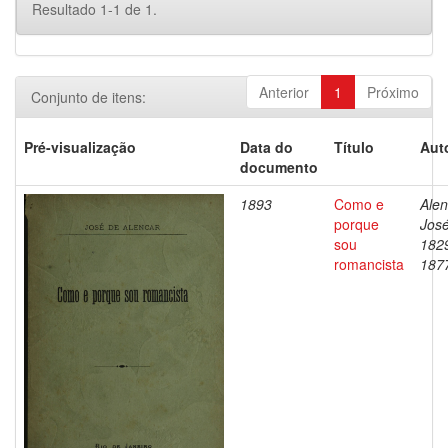
Resultado 1-1 de 1.
Anterior
1
Próximo
Conjunto de itens:
Pré-visualização
Data do
Título
Aut
documento
1893
Como e
Alen
porque
José
sou
182
romancista
187