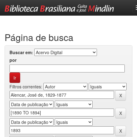
Skip
navigation
Página de busca
Buscar em:
por
Filtros correntes: