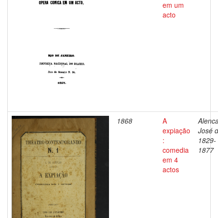
em um
acto
1868
A
Alenca
expiação
José d
:
1829-
comedia
1877
em 4
actos