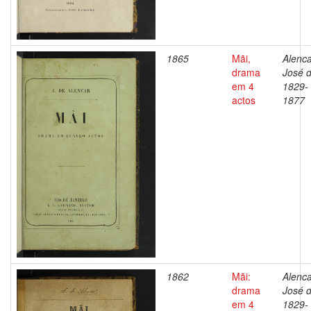
1865
Mãi,
Alenca
drama
José d
em 4
1829-
actos
1877
1862
Mãi:
Alenca
drama
José d
em 4
1829-