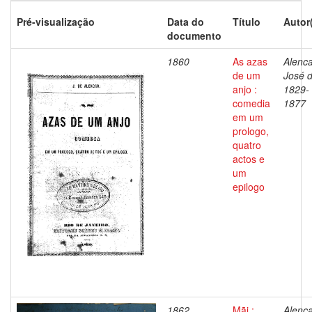
Pré-visualização
Data do
Título
Autor
documento
1860
As azas
Alenca
de um
José d
anjo :
1829-
comedia
1877
em um
prologo,
quatro
actos e
um
epilogo
1862
Mãi :
Alenca