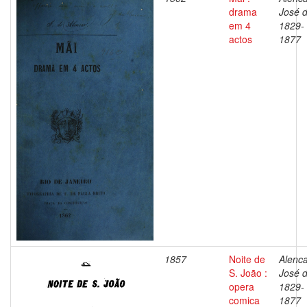
drama
José d
em 4
1829-
actos
1877
1857
Noite de
Alenca
S. João :
José d
opera
1829-
comica
1877