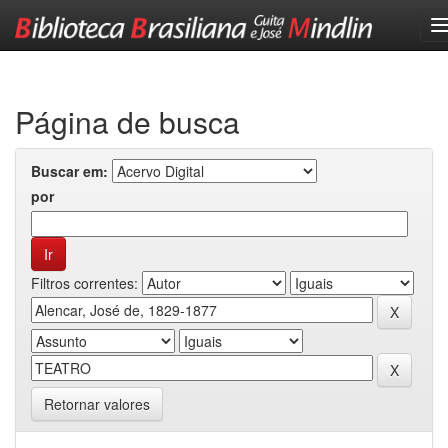
Skip
navigation
Página de busca
Buscar em:
por
Filtros correntes:
Retornar valores