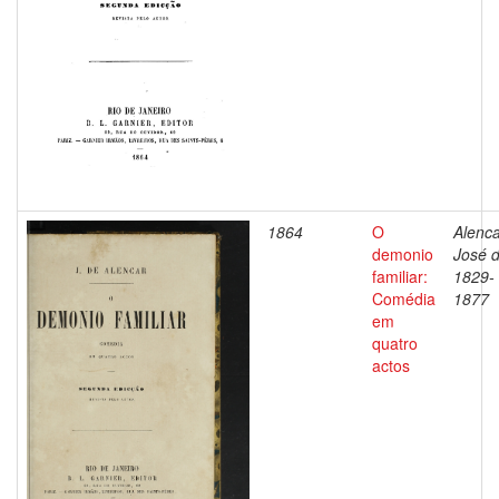
1864
O
Alenca
demonio
José d
familiar:
1829-
Comédia
1877
em
quatro
actos