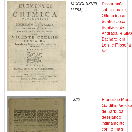
MDCCLXXVIII
Dissertação
[1788]
sobre o calor,
Offerecida ao
Senhor José
Bonifacio de
Andrada, e Silv
Bacharel em
Leis, e Filosofia
&c
1822
Francisco Maria
Gordilho Velloso
de Barbuda,
desejando
intimamente
com o mais