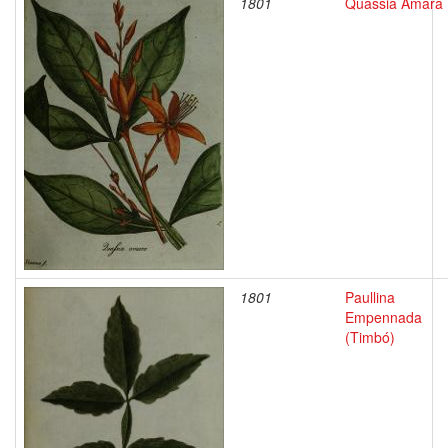
1801
Quassia Amara
1801
Paullina
Empennada
(Timbó)