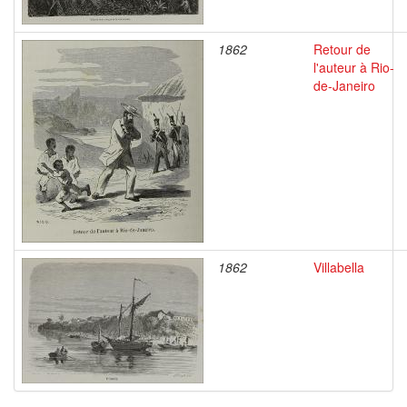
1862
Retour de
l'auteur à Rio-
de-Janeiro
1862
Villabella