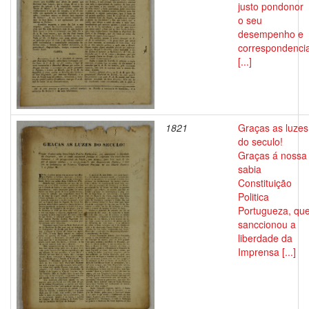
justo pondonor
o seu
desempenho e
correspondenci
[...]
1821
Graças as luzes
do seculo!
Graças á nossa
sabia
Constituição
Politica
Portugueza, qu
sanccionou a
liberdade da
Imprensa [...]