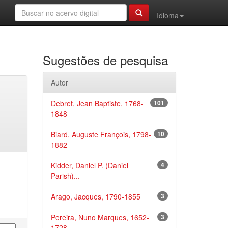
Idioma
Sugestões de pesquisa
Autor
Debret, Jean Baptiste, 1768-
101
1848
Biard, Auguste François, 1798-
10
1882
Kidder, Daniel P. (Daniel
4
Parish)...
Arago, Jacques, 1790-1855
3
Pereira, Nuno Marques, 1652-
3
1728