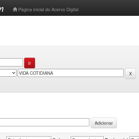
-->
Página inicial do Acervo Digital