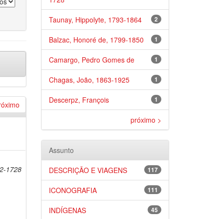
Taunay, Hippolyte, 1793-1864
2
Balzac, Honoré de, 1799-1850
1
Camargo, Pedro Gomes de
1
Chagas, João, 1863-1925
1
Descerpz, François
1
róximo
próximo >
Assunto
2-1728
DESCRIÇÃO E VIAGENS
117
ICONOGRAFIA
111
INDÍGENAS
45