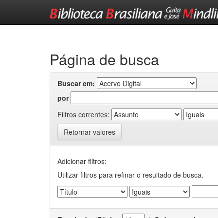
Skip
navigation
Página de busca
Buscar em:
por
Filtros correntes:
Retornar valores
Adicionar filtros:
Utilizar filtros para refinar o resultado de busca.