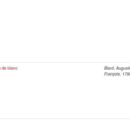
u de blanc
Biard, August
François, 17