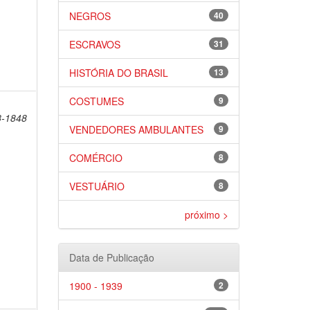
NEGROS
40
ESCRAVOS
31
HISTÓRIA DO BRASIL
13
COSTUMES
9
8-1848
VENDEDORES AMBULANTES
9
COMÉRCIO
8
VESTUÁRIO
8
próximo >
Data de Publicação
1900 - 1939
2