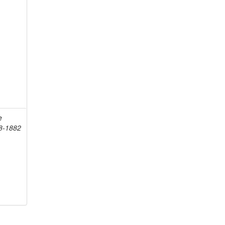
e
98-1882