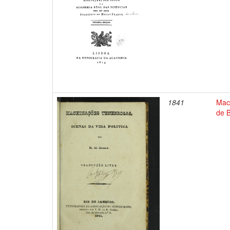
1841
Mach
de B