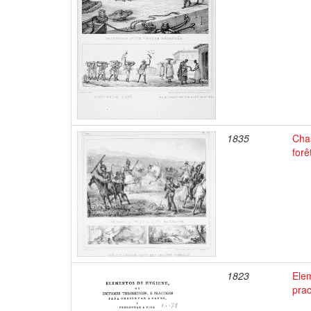
1835
Chas
forê
1823
Elem
prac