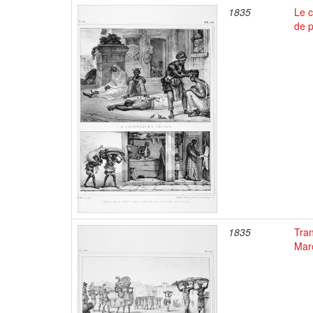
1835
Le c
de 
1835
Tran
Mar