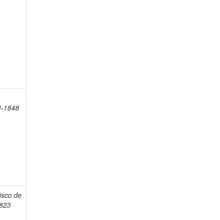
8-1848
isco de
1823