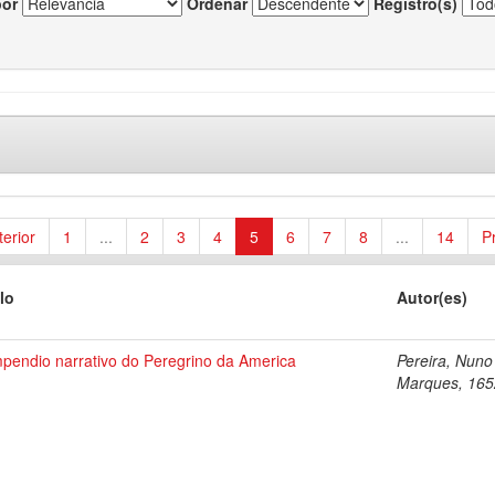
por
Ordenar
Registro(s)
terior
1
...
2
3
4
5
6
7
8
...
14
P
lo
Autor(es)
pendio narrativo do Peregrino da America
Pereira, Nuno
Marques, 165