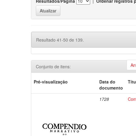
Resultados/Página
|
Ordenar registros 
Resultado 41-50 de 139.
An
Conjunto de itens:
Pré-visualização
Data do
Títu
documento
1728
Com