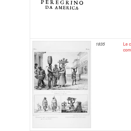
1835
Le c
comm