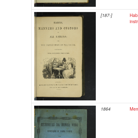
[187-]
Habi
inst
1864
Mem