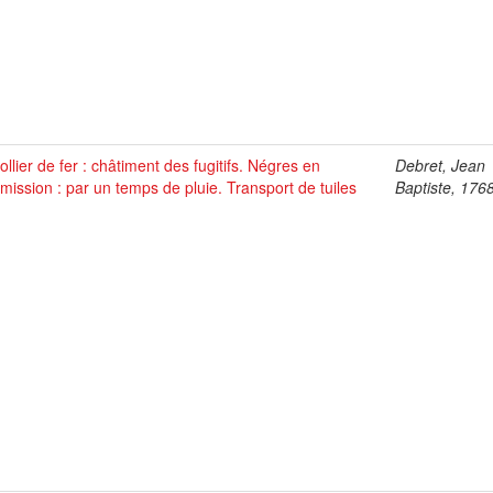
ollier de fer : châtiment des fugitifs. Négres en
Debret, Jean
ission : par un temps de pluie. Transport de tuiles
Baptiste, 176