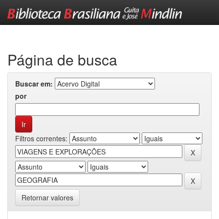
Skip
navigation
Página de busca
Buscar em:
por
Filtros correntes:
Retornar valores