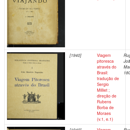
[1940]
Viagem
Ru
pitoresca
Jo
através do
Mau
Brasil:
18
tradução de
Sergio
Milliet ;
direção de
Rubens
Borba de
Moraes
(v.1, e.1)
[1940]
Viagem
Ru