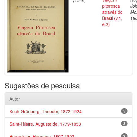
pitoresca
Jo
através do
Mor
Brasil (v.1,
18
e.2)
Sugestões de pesquisa
Autor
Koch-Grünberg, Theodor, 1872-1924
5
Saint-Hilaire, Auguste de, 1779-1853
3
Burmeister, Hermann, 1807-1892
2