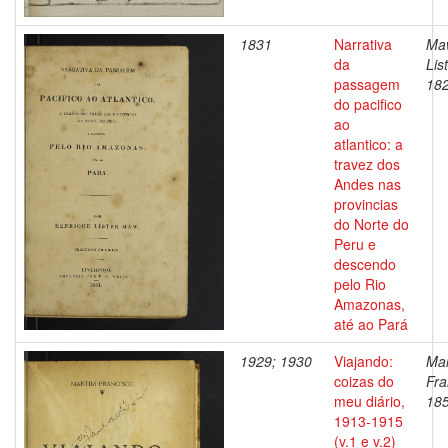
1831
Narrativa
Maw
da
List
passagem
18
do pacifico
ao
atlantico: a
travez dos
Andes nas
provincias
do Norte do
Peru e
descendo
pelo Rio
Amazonas,
até ao Pará
1929; 1930
Viajando:
Mar
coizas do
Fra
meu diário,
18
1913-1915
(v.1 e v.2)