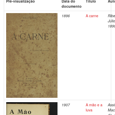
Pré-visualização
Data do
Título
Aut
documento
1896
A carne
Ribe
Júli
189
1907
A mão e a
Assi
luva
Mac