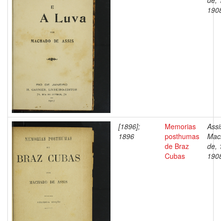
de, 
190
[1896];
Memorias
Assi
1896
posthumas
Mac
de Braz
de, 
Cubas
190