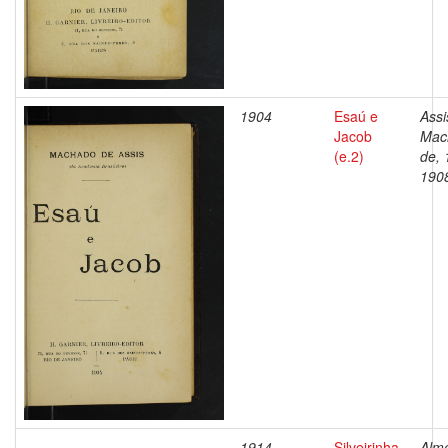
1904
Esaú e
Assi
Jacob
Mac
(e.2)
de, 
190
1914
Silveirinha
Alme