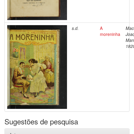
s.d.
A
Mac
moreninha
Joa
Man
182
Sugestões de pesquisa