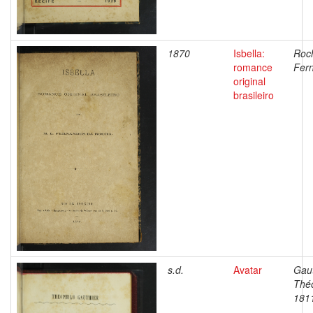
1870
Isbella:
Roch
romance
Fer
original
brasileiro
s.d.
Avatar
Gaut
Théo
181