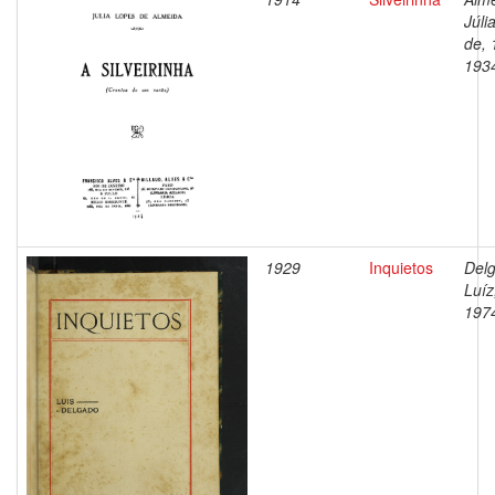
Júli
de, 
193
1929
Inquietos
Del
Luíz
197