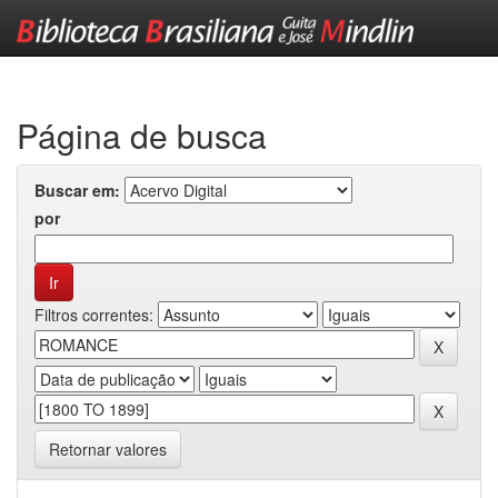
Skip
navigation
Página de busca
Buscar em:
por
Filtros correntes:
Retornar valores