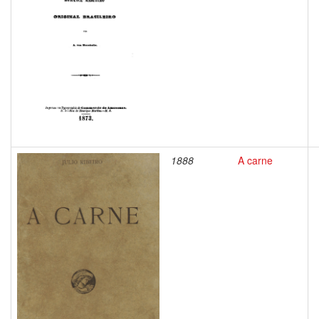
1888
A carne