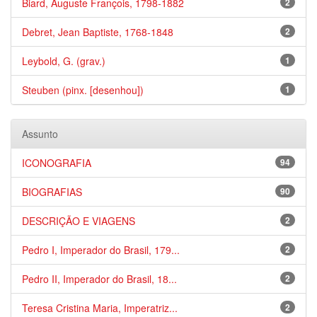
Biard, Auguste François, 1798-1882
2
Debret, Jean Baptiste, 1768-1848
2
Leybold, G. (grav.)
1
Steuben (pinx. [desenhou])
1
Assunto
ICONOGRAFIA
94
BIOGRAFIAS
90
DESCRIÇÃO E VIAGENS
2
Pedro I, Imperador do Brasil, 179...
2
Pedro II, Imperador do Brasil, 18...
2
Teresa Cristina Maria, Imperatriz...
2