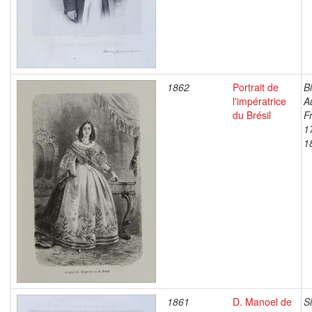
1862
Portrait de
B
l'impératrice
A
du Brésil
F
1
1
1861
D. Manoel de
S