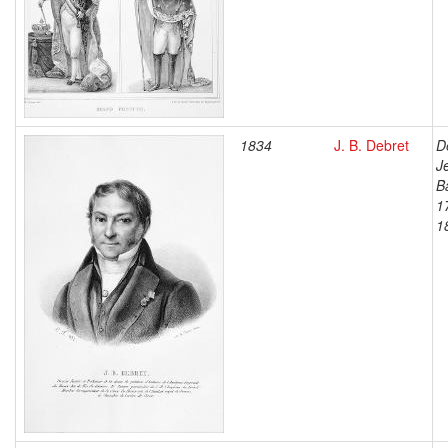
1834
J. B. Debret
D
J
B
1
1