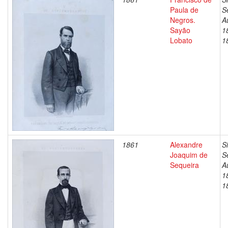
Paula de
S
Negros.
A
Sayão
1
Lobato
1
1861
Alexandre
S
Joaquim de
S
Sequeira
A
1
1