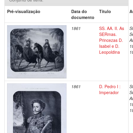
Pré-visualização
Data do
Título
A
documento
1861
SS. AA. II. As
S
SERmas.
S
Princezas D.
A
Isabel e D.
1
Leopoldina
1
1861
D. Pedro I :
S
Imperador
S
A
1
1