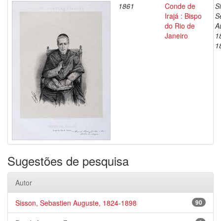
1861
Conde de
S
Irajá : Bispo
S
do Rio de
A
Janeiro
1
1
Sugestões de pesquisa
Autor
Sisson, Sebastien Auguste, 1824-1898
90