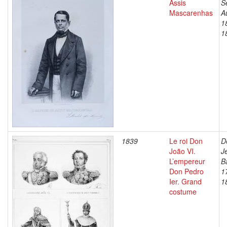
Assis
S
Mascarenhas
A
1
1
1839
Le roi Don
D
João VI.
J
L’empereur
B
Don Pedro
1
Ier. Grand
1
costume