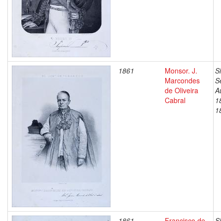
1861
Monsor. J.
S
Marcondes
S
de Oliveira
A
Cabral
1
1
1861
Francisco de
S