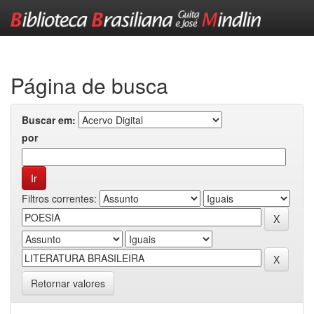
Skip
navigation
Página de busca
Buscar em:
por
Filtros correntes:
Retornar valores