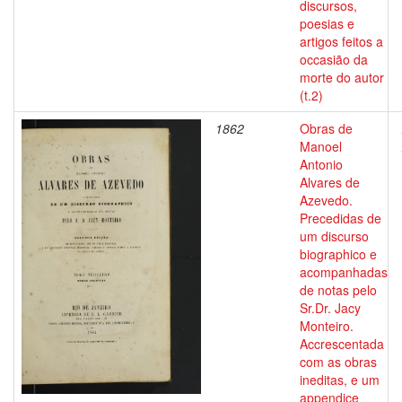
discursos,
poesias e
artigos feitos a
occasião da
morte do autor
(t.2)
1862
Obras de
Manoel
Antonio
Alvares de
Azevedo.
Precedidas de
um discurso
biographico e
acompanhadas
de notas pelo
Sr.Dr. Jacy
Monteiro.
Accrescentada
com as obras
ineditas, e um
appendice