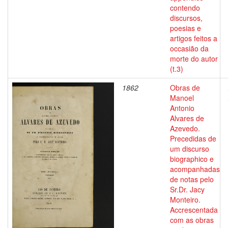
contendo
discursos,
poesias e
artigos feitos a
occasião da
morte do autor
(t.3)
1862
Obras de
Manoel
Antonio
Alvares de
Azevedo.
Precedidas de
um discurso
biographico e
acompanhadas
de notas pelo
Sr.Dr. Jacy
Monteiro.
Accrescentada
com as obras