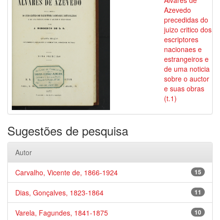
Alvares de
Azevedo
precedidas do
juizo critico dos
escriptores
nacionaes e
estrangeiros e
de uma noticia
sobre o auctor
e suas obras
(t.1)
Sugestões de pesquisa
Autor
Carvalho, Vicente de, 1866-1924
15
Dias, Gonçalves, 1823-1864
11
Varela, Fagundes, 1841-1875
10