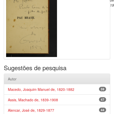
de
19
Sugestões de pesquisa
Autor
Macedo, Joaquim Manuel de, 1820-1882
59
Assis, Machado de, 1839-1908
47
Alencar, José de, 1829-1877
44