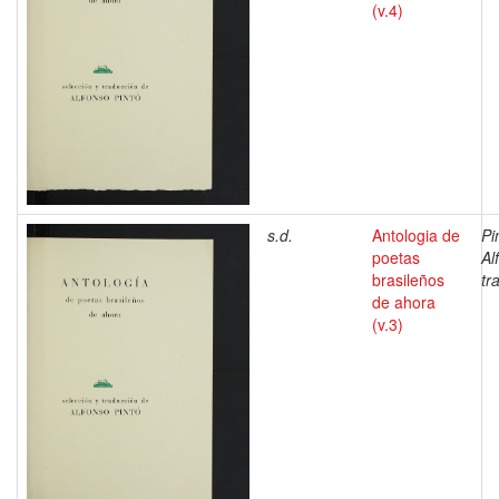
(v.4)
s.d.
Antologia de
Pi
poetas
Al
brasileños
tr
de ahora
(v.3)