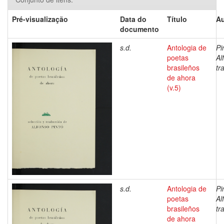
Pré-visualização
Data do
Título
Au
documento
s.d.
Antologia de
Pi
poetas
Al
brasileños
tr
de ahora
(v.5)
s.d.
Antologia de
Pi
poetas
Al
brasileños
tr
de ahora