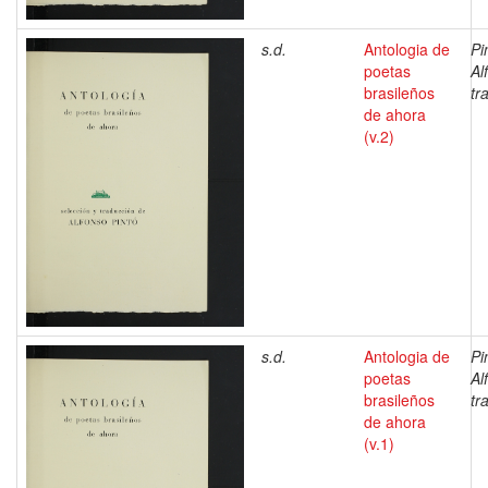
s.d.
Antologia de
Pi
poetas
Al
brasileños
tr
de ahora
(v.2)
s.d.
Antologia de
Pi
poetas
Al
brasileños
tr
de ahora
(v.1)