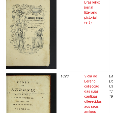
Brasileiro:
jornal
litterario
pictorial
(e.3)
1826
Viola de
Ba
Lereno :
Do
collecção
Ca
das suas
17
cantigas,
18
offerecidas
aos seus
amigos