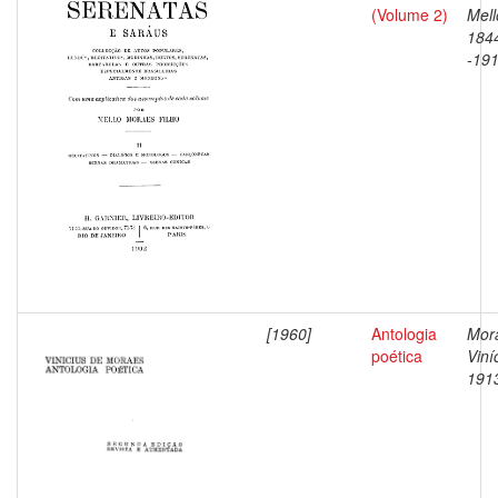
(Volume 2)
Mell
184
-19
[1960]
Antologia
Mor
poética
Viní
191