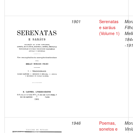
1901
Serenatas
Mor
e saráus
Filh
(Volume 1)
Mell
184
-19
1946
Poemas,
Mor
sonetos e
Viní