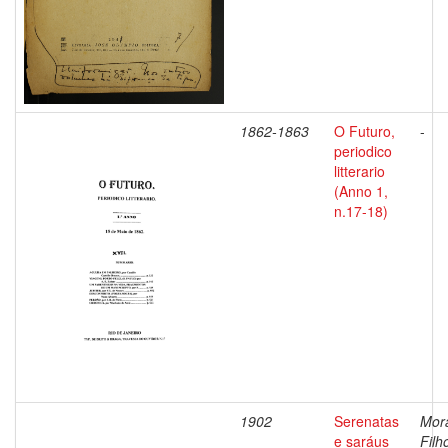
1862-1863
O Futuro,
-
periodico
litterario
(Anno 1,
n.17-18)
1902
Serenatas
Mor
e saráus
Filh