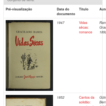
Pré-visualização
Data do
Título
Aut
documento
1947
Vidas
Ram
sêcas:
Grac
romance
189
1852
Cantos da
Güi
solidão:
Ber