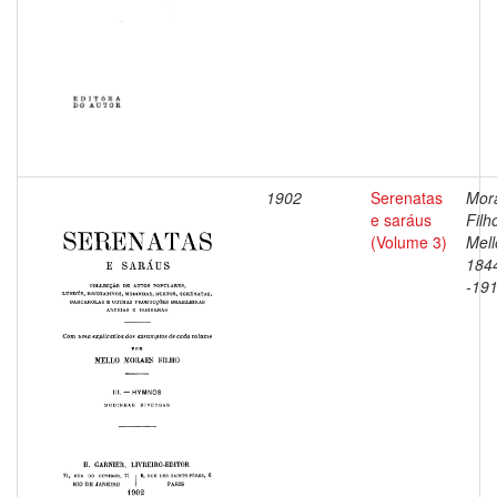
1902
Serenatas
Mor
e saráus
Filh
(Volume 3)
Mell
184
-19