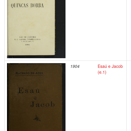
1904
Esaú e Jacob
(e.1)