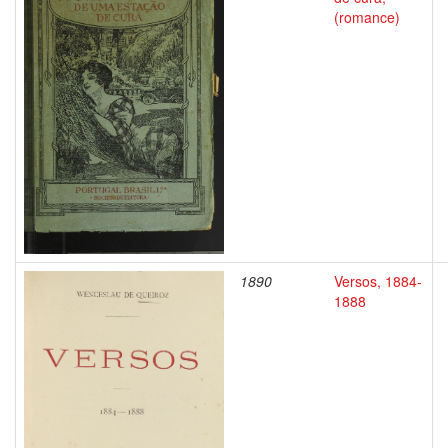
(romance)
1890
Versos, 1884-
1888