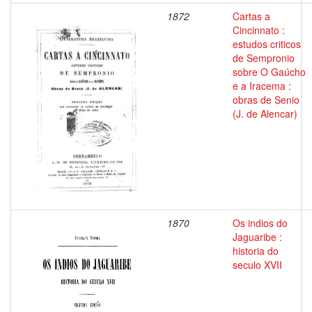
1872
Cartas a
Cincinnato :
estudos criticos
de Sempronio
sobre O Gaúcho
e a Iracema :
obras de Senio
(J. de Alencar)
1870
Os indios do
Jaguaribe :
historia do
seculo XVII