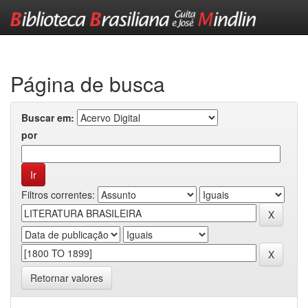
Skip
navigation
Página de busca
Buscar em:
por
Filtros correntes:
Retornar valores