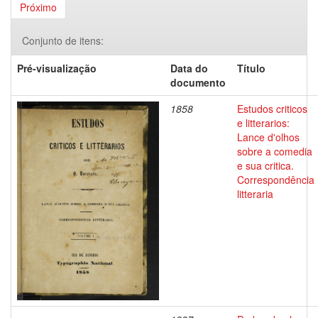
Próximo
Conjunto de itens:
Pré-visualização
Data do
Título
documento
1858
Estudos criticos
e litterarios:
Lance d'olhos
sobre a comedia
e sua critica.
Correspondência
litteraria