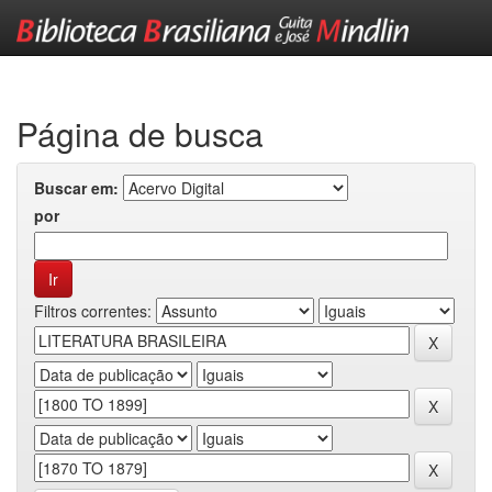
Skip
navigation
Página de busca
Buscar em:
por
Filtros correntes: