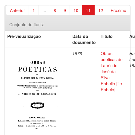
Anterior
1
...
8
9
10
11
12
Próximo
Conjunto de itens:
Pré-visualização
Data do
Título
Au
documento
1876
Obras
Ra
poeticas de
La
Laurindo
18
José da
Silva
Rabello [i.e.
Rabelo]