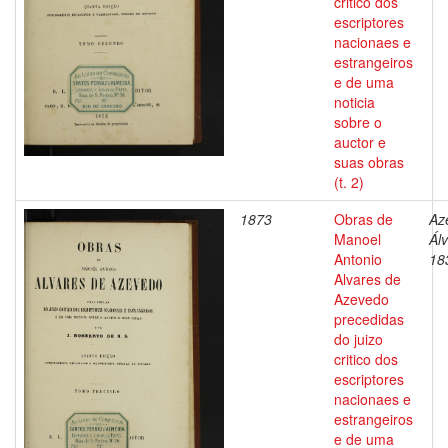
critico dos
escriptores
nacionaes e
estrangeiros
e de uma
noticia
sobre o
auctor e
suas obras
(t. 2)
1873
Obras de
Az
Manoel
Ál
Antonio
18
Alvares de
Azevedo
precedidas
do juizo
critico dos
escriptores
nacionaes e
estrangeiros
e de uma