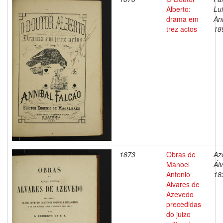
Alberto:
Lu
drama em
An
trez actos
18
1873
Obras de
Az
Manoel
Ál
Antonio
18
Alvares de
Azevedo
precedidas
do juizo