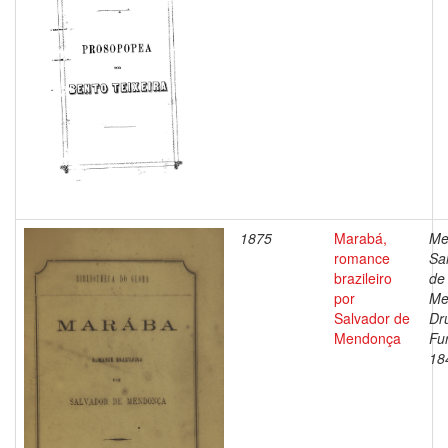
1875
Marabá,
Me
romance
Sa
brazileiro
de
por
Me
Salvador de
Dr
Mendonça
Fu
18