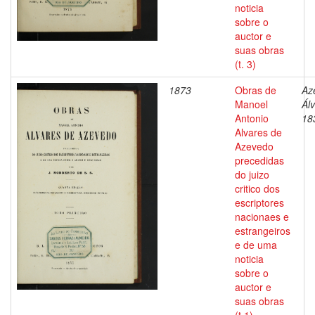
noticia
sobre o
auctor e
suas obras
(t. 3)
1873
Obras de
Az
Manoel
Ál
Antonio
18
Alvares de
Azevedo
precedidas
do juizo
critico dos
escriptores
nacionaes e
estrangeiros
e de uma
noticia
sobre o
auctor e
suas obras