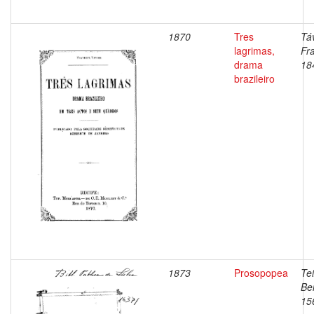
1870
Tres
Tá
lagrimas,
Fra
drama
18
brazileiro
1873
Prosopopea
Tei
Be
15