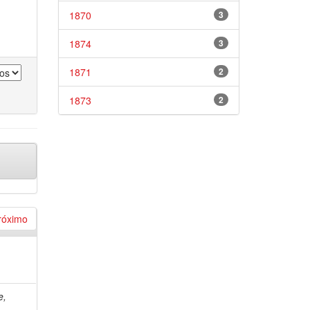
1870
3
1874
3
1871
2
1873
2
róximo
e,