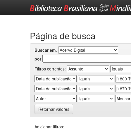
Skip
navigation
Página de busca
Buscar em:
por
Filtros correntes:
Retornar valores
Adicionar filtros: