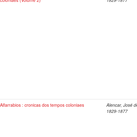
coloniaes (Volume 2)
1829-1877
Alfarrabios : cronicas dos tempos coloniaes
Alencar, José d
1829-1877