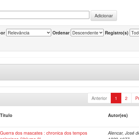
por
Ordenar
Registro(s)
Anterior
1
2
P
Título
Autor(es)
Guerra dos mascates : chronica dos tempos
Alencar, José d