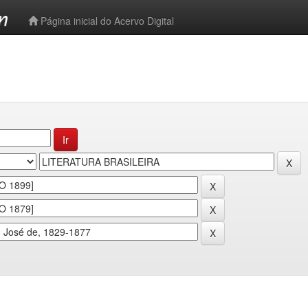
-->
Página inicial do Acervo Digital