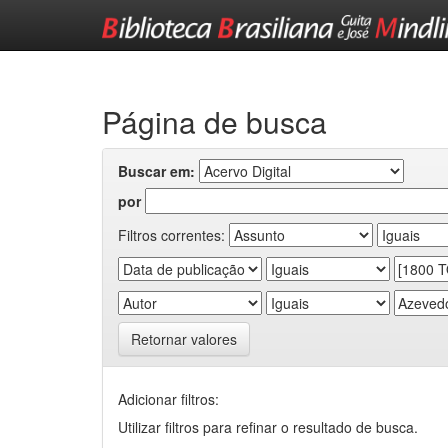
Skip
navigation
Página de busca
Buscar em:
por
Filtros correntes:
Retornar valores
Adicionar filtros:
Utilizar filtros para refinar o resultado de busca.