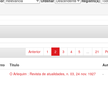
por
Ordenar
Registro(s)
Anterior
1
2
3
4
5
...
21
P
nto
Título
Aut
O Arlequim : Revista de atualidades, n. 03, 24 nov. 1927
-