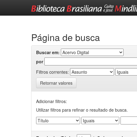
Skip
navigation
Página de busca
Buscar em:
por
Filtros correntes:
Retornar valores
Adicionar filtros:
Utilizar filtros para refinar o resultado de busca.