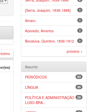
Serra, Joaquim, 1838-1888
[Serra, Joaquim, 1838-1888]
1
Amaru
1
Azevedo, Americo
1
Bocaiúva, Quintino, 1836-1912
1
próximo >
róximo
Assunto
or(es)
PERIÓDICOS
93
LÍNGUA
46
POLÍTICA E ADMINISTRAÇÃO
29
LUSO-BRA...