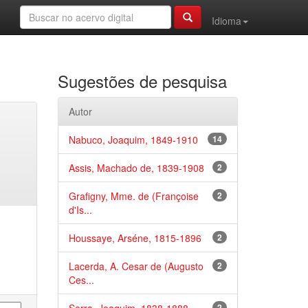
Idioma
Sugestões de pesquisa
Autor
Nabuco, Joaquim, 1849-1910
14
Assis, Machado de, 1839-1908
2
Grafigny, Mme. de (Françoise
2
d'Is...
Houssaye, Arséne, 1815-1896
2
Lacerda, A. Cesar de (Augusto
2
Ces...
2