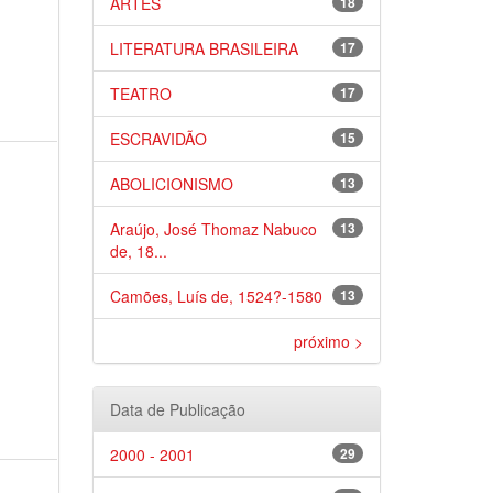
ARTES
18
LITERATURA BRASILEIRA
17
TEATRO
17
ESCRAVIDÃO
15
ABOLICIONISMO
13
Araújo, José Thomaz Nabuco
13
de, 18...
Camões, Luís de, 1524?-1580
13
próximo >
Data de Publicação
2000 - 2001
29